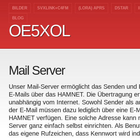
BILDER
SVXLINK+C4FM
(LORA) APRS
DSTAR
BLOG
OE5XOL
OE5XOL
Mail Server
Unser Mail-Server ermöglicht das Senden und
E-Mails über das HAMNET. Die Übertragung erfo
unabhängig vom Internet. Sowohl Sender als 
der E-Mail müssen dazu lediglich über eine E-M
HAMNET verfügen. Eine solche Adresse kann
Server ganz einfach selbst einrichten. Als Ben
das eigene Rufzeichen, dass Kennwort wird indi