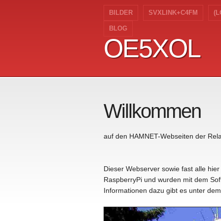
BILDER
SVXLINK+C4FM
(L
BLOG
OE5XOL
OE5XOL
Willkommen
auf den HAMNET-Webseiten der Relai
Dieser Webserver sowie fast alle hie
RaspberryPi und wurden mit dem Soft
Informationen dazu gibt es unter d