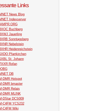
ressante Links
MNET News Blog
NET Indexserver
.AMPR.ORG
3XOC Buchberg
XWJ Jauerling
XRB Sonntagsberg
XNR Nebelstein
XHR Heidenreichstein
XDO Pfarrkirchen
XBL St. Johann
7XXR Rofan
9OBG
MNET DB
-DMR Hotspot
M-DMR bmaster
-DMR Relais
M-DMR MLINK
-DStar DCS009
M-C4FM YCS232
-C4FM Wiki