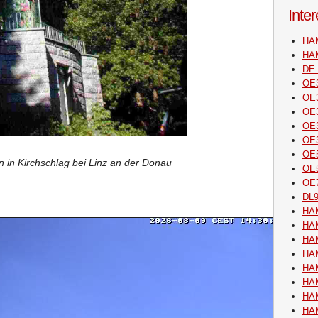
Inte
HA
HAM
DE
OE
OE3
OE3
OE3
OE3
OE5
 in Kirchschlag bei Linz an der Donau
OE5
OE
DL
HA
HAM
HA
HAM
HA
HAM
HA
HAM