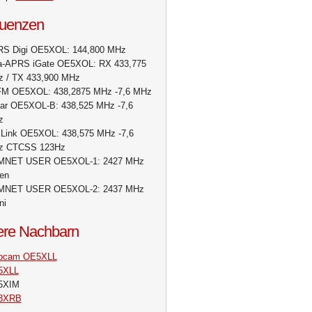
uenzen
S Digi OE5XOL: 144,800 MHz
a-APRS iGate OE5XOL: RX 433,775
 / TX 433,900 MHz
M OE5XOL: 438,2875 MHz -7,6 MHz
ar OE5XOL-B: 438,525 MHz -7,6
z
Link OE5XOL: 438,575 MHz -7,6
z CTCSS 123Hz
MNET USER OE5XOL-1: 2427 MHz
en
MNET USER OE5XOL-2: 2437 MHz
ni
re Nachbarn
bcam OE5XLL
5XLL
5XIM
3XRB