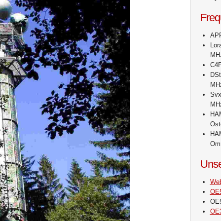
Freq
APR
Lor
MHz
C4F
DSt
MH
Svx
MH
HA
Ost
HA
Om
Unse
We
OE
OE
OE