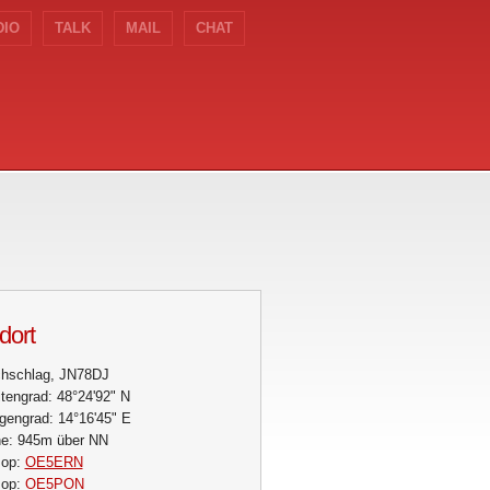
DIO
TALK
MAIL
CHAT
dort
chschlag, JN78DJ
itengrad: 48°24'92" N
gengrad: 14°16'45" E
e: 945m über NN
op:
OE5ERN
op:
OE5PON