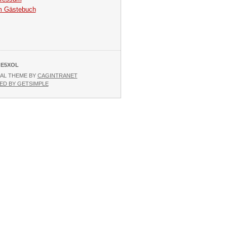
 Gästebuch
E5XOL
AL THEME BY
CAGINTRANET
D BY GETSIMPLE