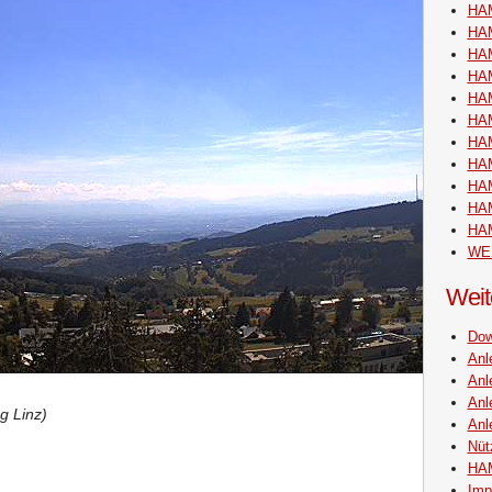
HA
HA
HA
HAM
HA
HAM
HAM
HA
HA
HAM
HA
WE
Weit
Dow
Anl
Anl
Anl
 Linz)
Anl
Nüt
HAM
Imp