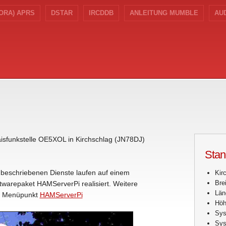
ORA) APRS
DSTAR
IRCDDB
ANLEITUNG MUMBLE
AU
sfunkstelle OE5XOL in Kirchschlag (JN78DJ)
Stan
r beschriebenen Dienste laufen auf einem
Kir
Bre
warepaket HAMServerPi realisiert. Weitere
Län
em Menüpunkt
HAMServerPi
Höh
Sys
Sys