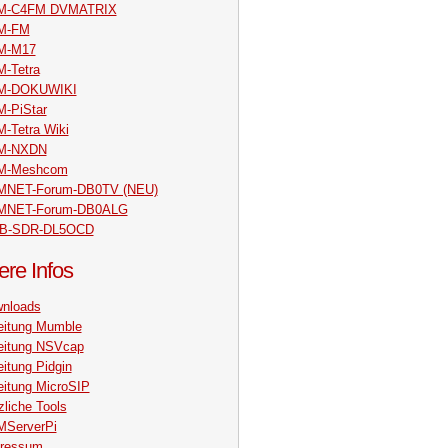
M-C4FM DVMATRIX
M-FM
M-M17
-Tetra
M-DOKUWIKI
-PiStar
-Tetra Wiki
M-NXDN
M-Meshcom
NET-Forum-DB0TV (NEU)
MNET-Forum-DB0ALG
B-SDR-DL5OCD
ere Infos
nloads
eitung Mumble
eitung NSVcap
eitung Pidgin
eitung MicroSIP
zliche Tools
ServerPi
ressum